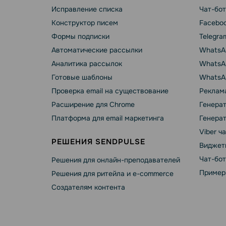
Исправление списка
Чат-бот
Конструктор писем
Faceboo
Формы подписки
Telegra
Автоматические рассылки
WhatsA
Аналитика рассылок
WhatsAp
Готовые шаблоны
WhatsA
Проверка email на существование
Реклама
Расширение для Chrome
Генера
Платформа для email маркетинга
Генера
Viber ч
РЕШЕНИЯ SENDPULSE
Виджет
Чат-бо
Решения для онлайн-преподавателей
Пример
Решения для ритейла и e-commerce
Создателям контента