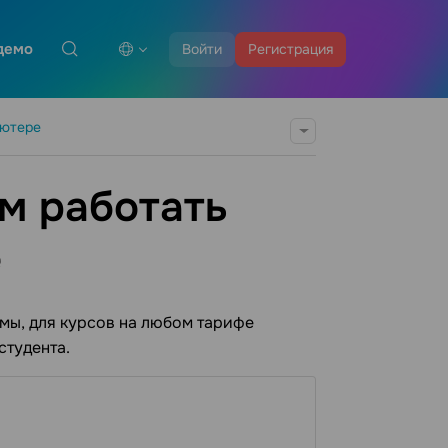
демо
Войти
Регистрация
ьютере
м работать
е
мы, для курсов на любом тарифе
студента.