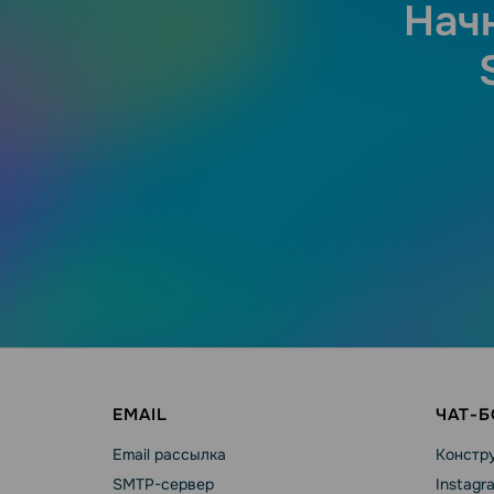
Нач
EMAIL
ЧАТ-
Email рассылка
Констру
SMTP-сервер
Instagr