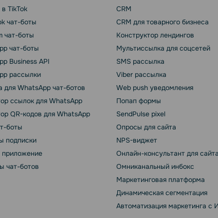
 в TikTok
CRM
k чат-боты
CRM для товарного бизнеса
m чат-боты
Конструктор лендингов
pp чат-боты
Мультиссылка для соцсетей
p Business API
SMS рассылка
pp рассылки
Viber рассылка
 для WhatsApp чат-ботов
Web push уведомления
тор ссылок для WhatsApp
Попап формы
тор QR-кодов для WhatsApp
SendPulse pixel
ат-боты
Опросы для сайта
ы подписки
NPS-виджет
т приложение
Онлайн-консультант для сайт
ы чат-ботов
Омниканальный инбокс
Маркетинговая платформа
Динамическая сегментация
Автоматизация маркетинга с 