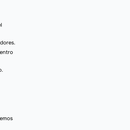
l
dores.
dentro
o.
remos