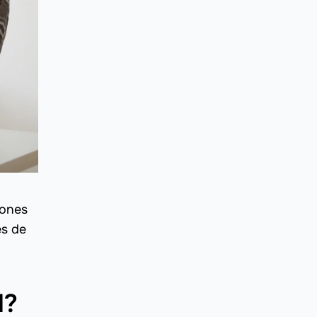
iones
es de
l?