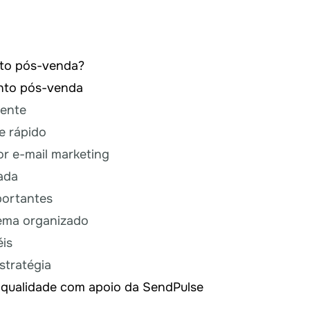
nto pós-venda?
ento pós-venda
iente
e rápido
r e-mail marketing
ada
portantes
tema organizado
éis
stratégia
qualidade com apoio da SendPulse