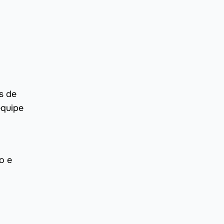
s de
equipe
a
o e