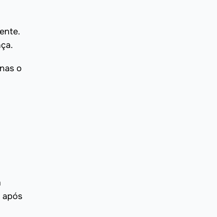
ente.
nça.
enas o
m
e após