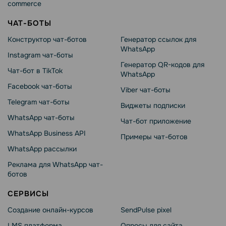
commerce
ЧАТ-БОТЫ
Конструктор чат-ботов
Генератор ссылок для
WhatsApp
Instagram чат-боты
Генератор QR-кодов для
Чат-бот в TikTok
WhatsApp
Facebook чат-боты
Viber чат-боты
Telegram чат-боты
Виджеты подписки
WhatsApp чат-боты
Чат-бот приложение
WhatsApp Business API
Примеры чат-ботов
WhatsApp рассылки
Реклама для WhatsApp чат-
ботов
СЕРВИСЫ
Создание онлайн-курсов
SendPulse pixel
LMS платформа
Опросы для сайта