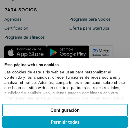
PARA SOCIOS
Agencias
Programa para Socios
Certificación
Oferta para Startups
Programa de afiliados
Esta página web usa cookies
Las cookies de este sitio web se usan para personalizar el
Términos de servicio
contenido y los anuncios, ofrecer funciones de redes sociales y
analizar el tráfico. Además, compartimos información sobre el uso
Política de privacidad
que haga del sitio web con nuestros partners de redes sociales,
SendPulse Seguridad La
publicidad y análisis web, quienes pueden combinarla con otra
Declaración de cookies
información que les haya proporcionado o que hayan recopilado a
partir del uso que haya hecho de sus servicios.
Selección
Copyright © 2015 - 2026. SendPulse.Todos los derechos
Configuración
Necesarias
reservados
de
consentimiento
Permitir todas
Preferencias