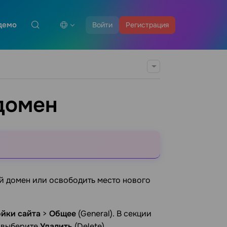
демо
Войти
Регистрация
домен
ый домен или освободить место нового
йки сайта
>
Общее
(General). В секции
и выберите
Удалить
(Delete).