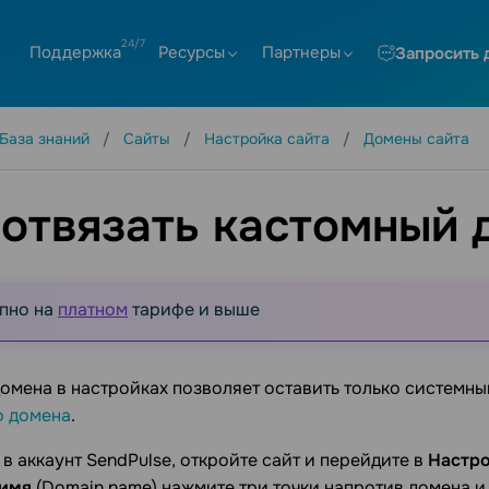
Поддержка
Ресурсы
Партнеры
Запросить 
База знаний
Сайты
Настройка сайта
Домены сайта
 отвязать кастомный 
пно на
платном
тарифе и выше
омена в настройках позволяет оставить только системн
о домена
.
в аккаунт SendPulse, откройте сайт и перейдите в
Настро
 имя
(Domain name) нажмите три точки напротив домена 