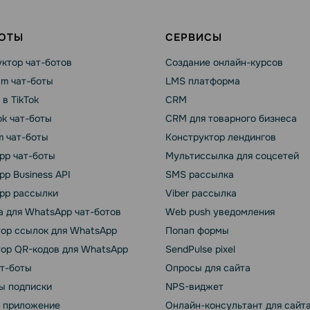
БОТЫ
СЕРВИСЫ
ктор чат-ботов
Создание онлайн-курсов
am чат-боты
LMS платформа
 в TikTok
CRM
k чат-боты
CRM для товарного бизнеса
m чат-боты
Конструктор лендингов
pp чат-боты
Мультиссылка для соцсетей
p Business API
SMS рассылка
pp рассылки
Viber рассылка
 для WhatsApp чат-ботов
Web push уведомления
тор ссылок для WhatsApp
Попап формы
тор QR-кодов для WhatsApp
SendPulse pixel
ат-боты
Опросы для сайта
ы подписки
NPS-виджет
т приложение
Онлайн-консультант для сайт