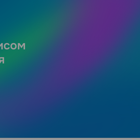
исом
я