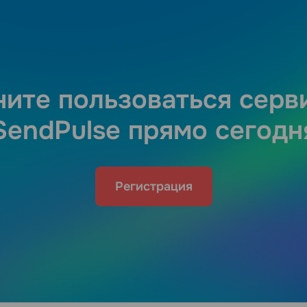
ните пользоваться серв
SendPulse прямо сегодн
Регистрация