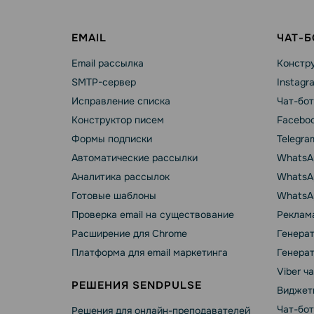
EMAIL
ЧАТ-
Email рассылка
Констру
SMTP-сервер
Instagr
Исправление списка
Чат-бот
Конструктор писем
Faceboo
Формы подписки
Telegra
Автоматические рассылки
WhatsA
Аналитика рассылок
WhatsAp
Готовые шаблоны
WhatsA
Проверка email на существование
Реклама
Расширение для Chrome
Генера
Платформа для email маркетинга
Генера
Viber ч
РЕШЕНИЯ SENDPULSE
Виджет
Чат-бо
Решения для онлайн-преподавателей