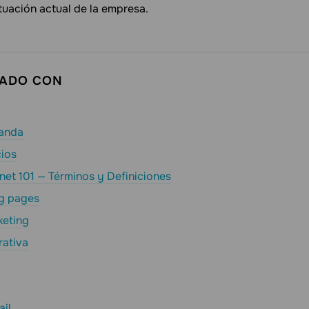
ituación actual de la empresa.
CADO CON
manda
cios
net 101 — Términos y Definiciones
ng pages
keting
rativa
ail