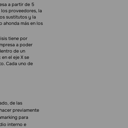
sa a partir de 5
 los proveedores, la
 sustitutos y la
lo ahonda más en los
sis tiene por
empresa a poder
dentro de un
 en el eje X se
nto. Cada uno de
ado, de las
 hacer previamente
hmarking para
dio interno e