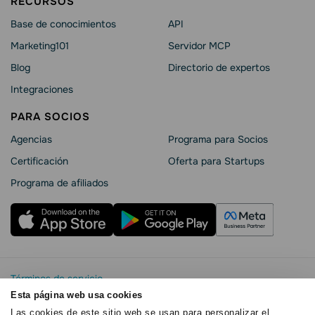
RECURSOS
Base de conocimientos
API
Marketing101
Servidor MCP
Blog
Directorio de expertos
Integraciones
PARA SOCIOS
Agencias
Programa para Socios
Certificación
Oferta para Startups
Programa de afiliados
Términos de servicio
Política de privacidad
Esta página web usa cookies
SendPulse Seguridad La
Las cookies de este sitio web se usan para personalizar el