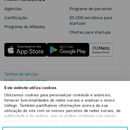
Agências
Programa de parcerias
Сertificação
$5.000 em bônus para
startups
Programa de Afiliados
Ofertas para startups
Termos de serviço
Política de privacidade
Segurança e privacidade da SendPulse
Este website utiliza cookies
Declaração de Cookie
Utilizamos cookies para personalizar conteúdo e anúncios,
fornecer funcionalidades de redes sociais e analisar o nosso
Acordo de processamento de dados
tráfego. Também partilhamos informações acerca da sua
Copyright© 2015 - 2026. SendPulse. Todos os direitos
utilização do site com os nossos parceiros de redes sociais, de
reservados
publicidade e de análise, que as podem combinar com outras
informações que lhes forneceu ou recolhidas por estes a partir da
sua utilização dos respetivos serviços.
Seleção