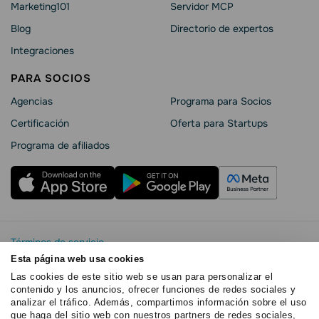
Marketing101
Servidor MCP
Blog
Directorio de expertos
Integraciones
PARA SOCIOS
Agencias
Programa para Socios
Certificación
Oferta para Startups
Programa de afiliados
Términos de servicio
Política de privacidad
Esta página web usa cookies
SendPulse Seguridad La
Las cookies de este sitio web se usan para personalizar el
contenido y los anuncios, ofrecer funciones de redes sociales y
Declaración de cookies
analizar el tráfico. Además, compartimos información sobre el uso
Copyright © 2015 - 2026. SendPulse.Todos los derechos
que haga del sitio web con nuestros partners de redes sociales,