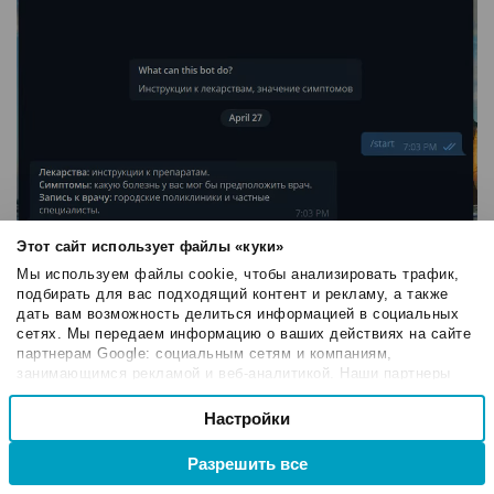
Этот сайт использует файлы «куки»
Мы используем файлы cookie, чтобы анализировать трафик,
подбирать для вас подходящий контент и рекламу, а также
дать вам возможность делиться информацией в социальных
сетях. Мы передаем информацию о ваших действиях на сайте
партнерам Google: социальным сетям и компаниям,
Чат-бот Woman Hub предлагает клиентам
занимающимся рекламой и веб-аналитикой. Наши партнеры
могут комбинировать эти сведения с предоставленной вами
Выбор
круглосуточную техническую поддержку.
информацией, а также данными, которые они получили при
Настройки
Необходимые
согласия
использовании вами их сервисов.
Разрешить все
Настроечные