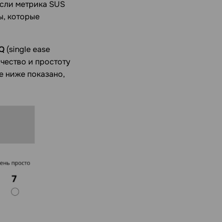
Если метрика SUS
ы, которые
Q
(single ease
ачество и простоту
е ниже показано,