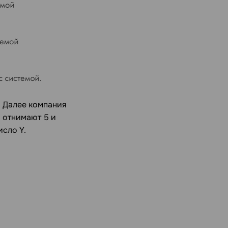
. Далее компания
ы отнимают 5 и
исло Y.