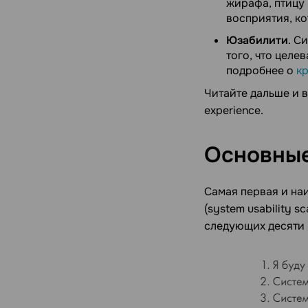
жирафа, птицу 
восприятия, к
Юзабилити
. С
того, что целе
подробнее о
к
Читайте дальше и в
experience.
Основны
Самая первая и на
(system usability 
следующих десяти 