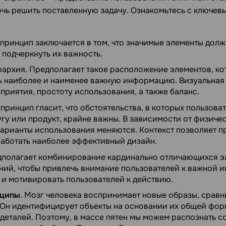
очь решить поставленную задачу. Ознакомьтесь с ключе
т принцип заключается в том, что значимые элементы дол
 подчеркнуть их важность.
рархия. Предполагает такое расположение элементов, ко
ь наиболее и наименее важную информацию. Визуальная 
сприятия, простоту использования, а также баланс.
т принцип гласит, что обстоятельства, в которых пользова
гу или продукт, крайне важны. В зависимости от физиче
варианты использования меняются. Контекст позволяет 
работать наиболее эффективный дизайн.
дполагает комбинирование кардинально отличающихся э
ний, чтобы привлечь внимание пользователей к важной 
 и мотивировать пользователей к действию.
нципы
. Мозг человека воспринимает новые образы, сравн
Он идентифицирует объекты на основании их общей фор
еталей. Поэтому, в массе пятен мы можем распознать со