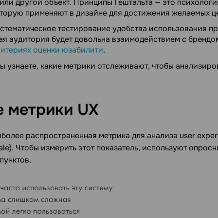
или другой объект. Принципы Гештальта — это психологи
оторую применяют в дизайне для достижения желаемых ц
истематическое тестирование удобства использования пр
вая аудитория будет довольна взаимодействием с брендом
ритериях оценки юзабилити
.
ы узнаете, какие метрики отслеживают, чтобы анализиров
е метрики
UX
иболее распространенная метрика для анализа user exper
scale). Чтобы измерить этот показатель, используют опрос
пунктов.