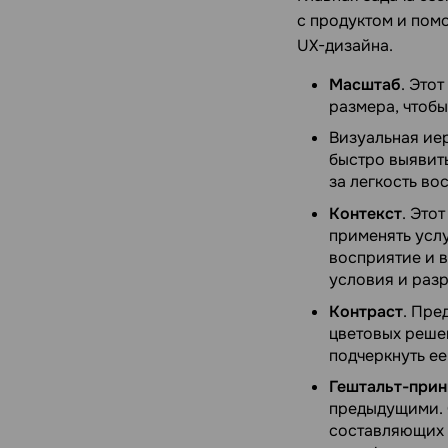
с продуктом и пом
UX-дизайна.
Масштаб
. Это
размера, чтобы
Визуальная ие
быстро выявит
за легкость во
Контекст
. Это
применять услу
восприятие и 
условия и раз
Контраст
. Пре
цветовых реше
подчеркнуть ее
Гештальт-при
предыдущими. 
составляющих д