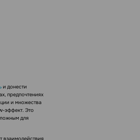
ь
и донести
ах, предпочтениях
нции и множества
w-эффект. Это
сложным для
ыт взаимодействия