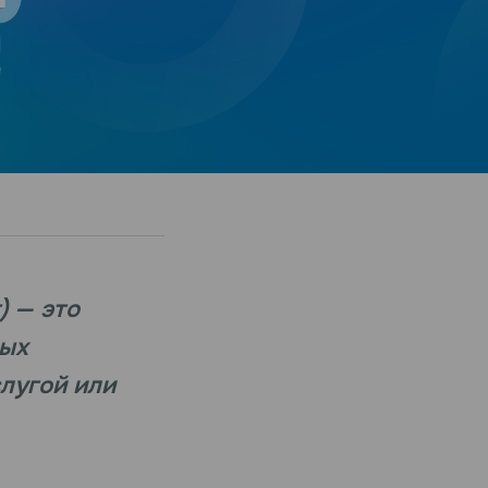
) — это
ных
лугой или