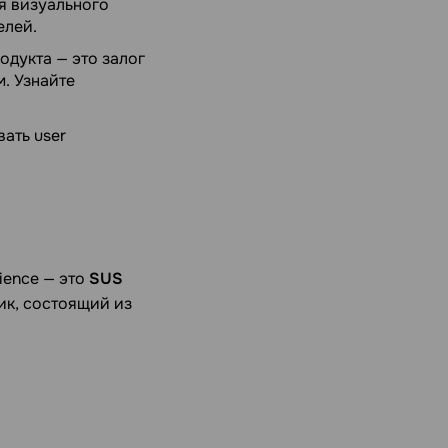
я визуального
елей.
одукта — это залог
. Узнайте
ать user
ience — это
SUS
ник, состоящий из