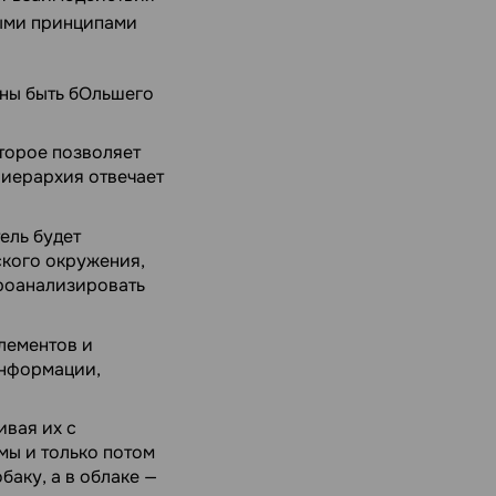
выми принципами
жны быть бОльшего
торое позволяет
иерархия отвечает
тель будет
ского окружения,
проанализировать
лементов и
информации,
ивая их с
мы и только потом
баку, а в облаке —