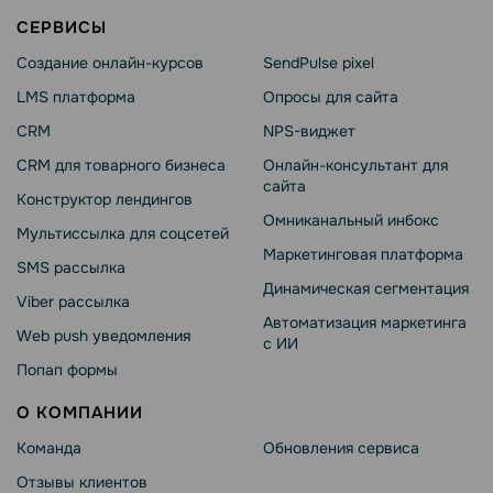
СЕРВИСЫ
Создание онлайн-курсов
SendPulse pixel
LMS платформа
Опросы для сайта
CRM
NPS-виджет
CRM для товарного бизнеса
Онлайн-консультант для
сайта
Конструктор лендингов
Омниканальный инбокс
Мультиссылка для соцсетей
Маркетинговая платформа
SMS рассылка
Динамическая сегментация
Viber рассылка
Автоматизация маркетинга
Web push уведомления
с ИИ
Попап формы
О КОМПАНИИ
Команда
Обновления сервиса
Отзывы клиентов