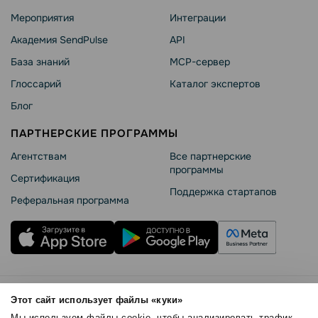
Мероприятия
Интеграции
Академия SendPulse
API
База знаний
MCP-сервер
Глоссарий
Каталог экспертов
Блог
ПАРТНЕРСКИЕ ПРОГРАММЫ
Агентствам
Все партнерские
программы
Сертификация
Поддержка стартапов
Реферальная программа
Правила использования
Этот сайт использует файлы «куки»
Безопасность SendPulse
Мы используем файлы cookie, чтобы анализировать трафик,