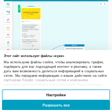
Этот сайт использует файлы «куки»
Мы используем файлы cookie, чтобы анализировать трафик,
подбирать для вас подходящий контент и рекламу, а также
дать вам возможность делиться информацией в социальных
Приглашение на конференцию со скидкой
сетях. Мы передаем информацию о ваших действиях на сайте
партнерам Google: социальным сетям и компаниям,
занимающимся рекламой и веб-аналитикой. Наши партнеры
Не удалось получить скидку
могут комбинировать эти сведения с предоставленной вами
Выбор
информацией, а также данными, которые они получили при
Настройки
Необходимые
согласия
Цепочку «Не получил скидку» можно запустить, как
использовании вами их сервисов.
мы уже говорили ранее, когда в сообщении нет
Разрешить все
Войти
Регистрация
информации о скидочной системе.
Настроечные