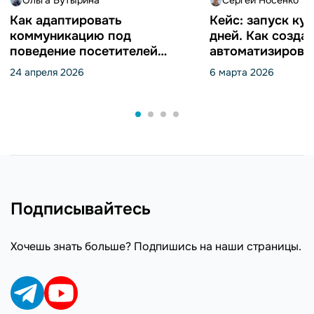
Как адаптировать
Кейс: запуск кур
коммуникацию под
дней. Как созда
поведение посетителей
автоматизирова
сайта с помощью SendPulse
через экосистем
24 апреля 2026
6 марта 2026
pixel: 10 практических
кейсов
Подписывайтесь
Хочешь знать больше? Подпишись на наши страницы.