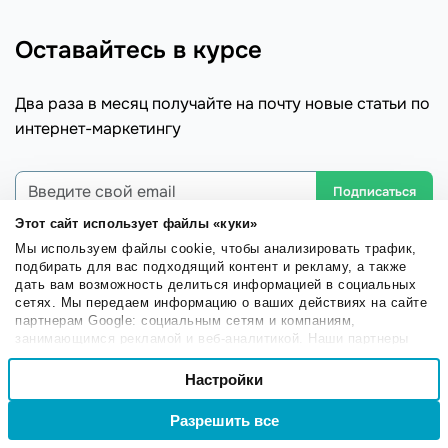
Оставайтесь в курсе
Два раза в месяц получайте на почту новые статьи по
интернет-маркетингу
Подписаться
Этот сайт использует файлы «куки»
Мы используем файлы cookie, чтобы анализировать трафик,
подбирать для вас подходящий контент и рекламу, а также
дать вам возможность делиться информацией в социальных
База знаний SendPulse
Перейти
сетях. Мы передаем информацию о ваших действиях на сайте
партнерам Google: социальным сетям и компаниям,
Как создать чат-бот в Telegram
занимающимся рекламой и веб-аналитикой. Наши партнеры
могут комбинировать эти сведения с предоставленной вами
Выбор
Как установить и авторизоваться в приложении
информацией, а также данными, которые они получили при
Настройки
Необходимые
согласия
Education by
использовании вами их сервисов.
Разрешить все
Войти
Регистрация
Как создать сертификат
Настроечные