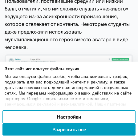
Пользователи, поставившие средний или низкий
балл, отметили, что им сложно слушать «неживого»
ведущего из-за асинхронности произношения,
которое отвлекает от контента. Некоторые студенты
даже предложили использовать
мультипликационного героя вместо аватара в виде
человека.
Этот сайт использует файлы «куки»
Мы используем файлы cookie, чтобы анализировать трафик,
подбирать для вас подходящий контент и рекламу, а также
дать вам возможность делиться информацией в социальных
сетях. Мы передаем информацию о ваших действиях на сайте
партнерам Google: социальным сетям и компаниям,
занимающимся рекламой и веб-аналитикой. Наши партнеры
могут комбинировать эти сведения с предоставленной вами
Выбор
информацией, а также данными, которые они получили при
Настройки
Необходимые
согласия
использовании вами их сервисов.
Разрешить все
Войти
Регистрация
Нейтральные и отрицательные отзывы
Настроечные