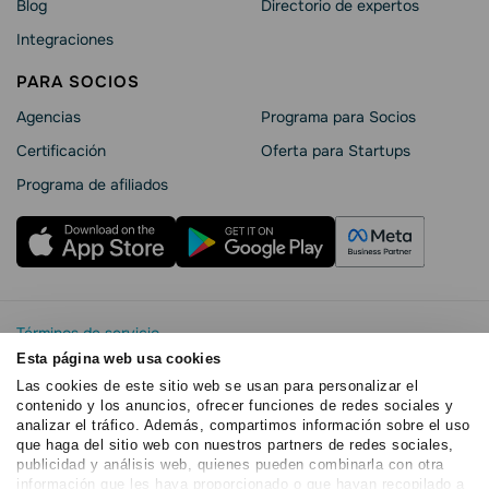
Blog
Directorio de expertos
Integraciones
PARA SOCIOS
Agencias
Programa para Socios
Certificación
Oferta para Startups
Programa de afiliados
Términos de servicio
Política de privacidad
Esta página web usa cookies
SendPulse Seguridad La
Las cookies de este sitio web se usan para personalizar el
contenido y los anuncios, ofrecer funciones de redes sociales y
Declaración de cookies
analizar el tráfico. Además, compartimos información sobre el uso
Copyright © 2015 - 2026. SendPulse.Todos los derechos
que haga del sitio web con nuestros partners de redes sociales,
reservados
publicidad y análisis web, quienes pueden combinarla con otra
información que les haya proporcionado o que hayan recopilado a