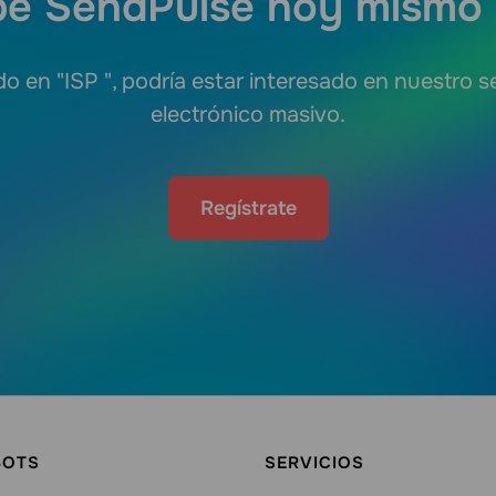
e SendPulse hoy mismo 
do en "ISP ", podría estar interesado en nuestro s
electrónico masivo.
Regístrate
BOTS
SERVICIOS