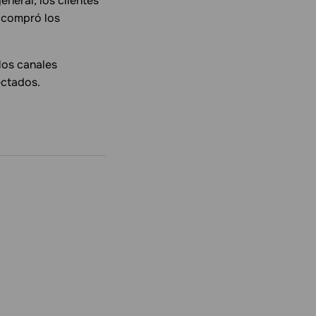
neral, los clientes
l compró los
 los canales
ectados.
.