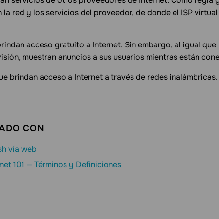
n servicios de otros proveedores de Internet. Como regla ge
an la red y los servicios del proveedor, de donde el ISP virtua
brindan acceso gratuito a Internet. Sin embargo, al igual que
visión, muestran anuncios a sus usuarios mientras están con
que brindan acceso a Internet a través de redes inalámbricas
CADO CON
sh vía web
net 101 — Términos y Definiciones