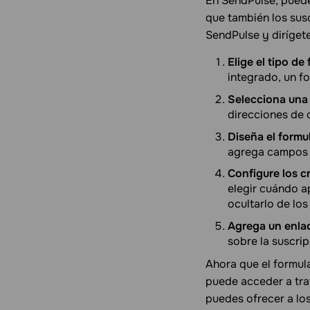
En SendPulse, puedes
que también los susc
SendPulse y dirígete
Elige el tipo de
integrado, un fo
Selecciona una 
direcciones de c
Diseña el formul
agrega campos p
Configure los c
elegir cuándo ap
ocultarlo de los
Agrega un enlac
sobre la suscri
Ahora que el formula
puede acceder a trav
puedes ofrecer a lo