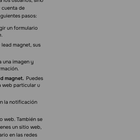
 los usuarios, sino
u cuenta de
iguientes pasos:
gir un formulario
e.
 lead magnet, sus
ga una imagen y
rmación.
ead magnet.
Puedes
a web particular u
n la notificación
tio web. También se
enes un sitio web,
rio en las redes