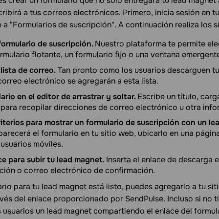
 crear un formulario que no solo entregará tu lead magnet a
ribirá a tus correos electrónicos. Primero, inicia sesión en t
 a "Formularios de suscripción". A continuación realiza los s
 formulario de suscripción.
Nuestro plataforma te permite ele
rmulario flotante, un formulario fijo o una ventana emergent
lista de correo.
Tan pronto como los usuarios descarguen tu
orreo electrónico se agregarán a esta lista.
ario en el editor de arrastrar y soltar.
Escribe un título, car
ara recopilar direcciones de correo electrónico u otra info
riterios para mostrar un formulario de suscripción con un l
arecerá el formulario en tu sitio web, ubicarlo en una págin
 usuarios móviles.
e para subir tu lead magnet.
Inserta el enlace de descarga e
pción o correo electrónico de confirmación.
rio para tu lead magnet está listo, puedes agregarlo a tu si
és del enlace proporcionado por SendPulse. Incluso si no ti
s usuarios un lead magnet compartiendo el enlace del formula