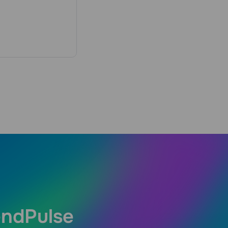
endPulse