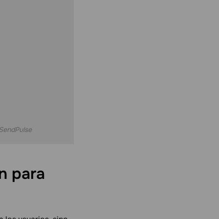
 SendPulse
n para