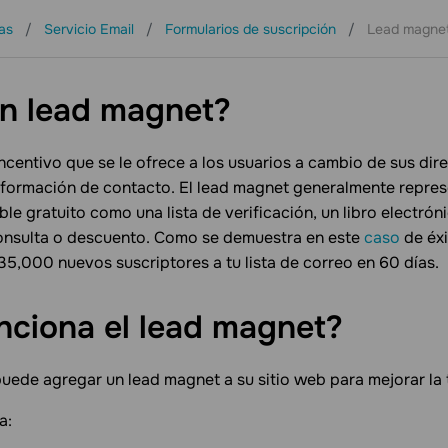
cas
Servicio Email
Formularios de suscripción
Lead magne
Soporte
Recursos
Socios
Hablar con ventas
n lead magnet?
ncentivo que se le ofrece a los usuarios a cambio de sus dir
información de contacto. El lead magnet generalmente repres
e gratuito como una lista de verificación, un libro electróni
onsulta o descuento. Como se demuestra en este
caso
de éxi
35,000 nuevos suscriptores a tu lista de correo en 60 días.
ciona el lead magnet?
uede agregar un lead magnet a su sitio web para mejorar la 
a: