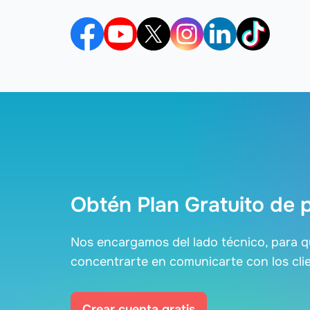
Obtén Plan Gratuito de 
Nos encargamos del lado técnico, para 
concentrarte en comunicarte con los cli
Crear cuenta gratis