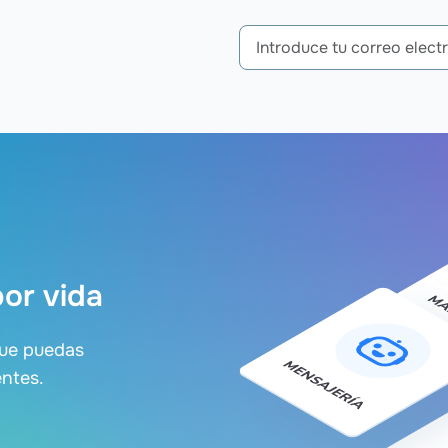
por vida
que puedas
entes.