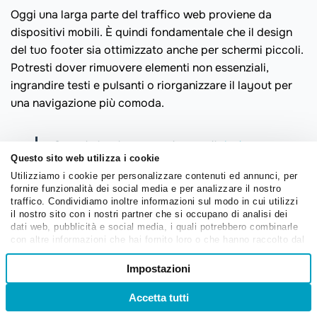
Oggi una larga parte del traffico web proviene da
dispositivi mobili. È quindi fondamentale che il design
del tuo footer sia ottimizzato anche per schermi piccoli.
Potresti dover rimuovere elementi non essenziali,
ingrandire testi e pulsanti o riorganizzare il layout per
una navigazione più comoda.
Scopri altre best practice per il
design
Questo sito web utilizza i cookie
mobile del sito web
nel nostro post
Utilizziamo i cookie per personalizzare contenuti ed annunci, per
dedicato.
fornire funzionalità dei social media e per analizzare il nostro
traffico. Condividiamo inoltre informazioni sul modo in cui utilizzi
il nostro sito con i nostri partner che si occupano di analisi dei
Se usi il
website builder di SendPulse
, il tuo sito web —
dati web, pubblicità e social media, i quali potrebbero combinarle
incluso il footer — sarà automaticamente reattivo e
con altre informazioni che hai fornito loro o che hanno raccolto dal
tuo utilizzo dei loro servizi.
Selezione
ottimizzato per smartphone e tablet. Inoltre, puoi
Impostazioni
Necessari
del
visualizzare in anteprima come apparirà ogni elemento
consenso
su diversi dispositivi.
Accetta tutti
Accedi
Registrati
Preferenze