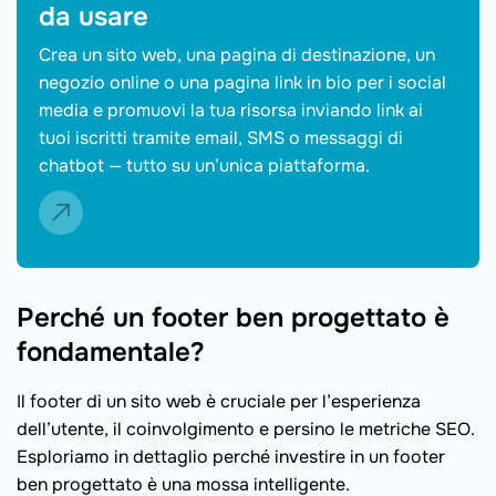
da usare
Crea un sito web, una pagina di destinazione, un
negozio online o una pagina link in bio per i social
media e promuovi la tua risorsa inviando link ai
tuoi iscritti tramite email, SMS o messaggi di
chatbot — tutto su un’unica piattaforma.
Perché un footer ben progettato è
fondamentale?
Il footer di un sito web è cruciale per l’esperienza
dell’utente, il coinvolgimento e persino le metriche SEO.
Esploriamo in dettaglio perché investire in un footer
ben progettato è una mossa intelligente.