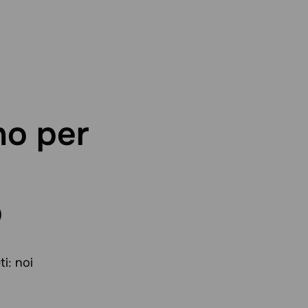
no per
p
i: noi