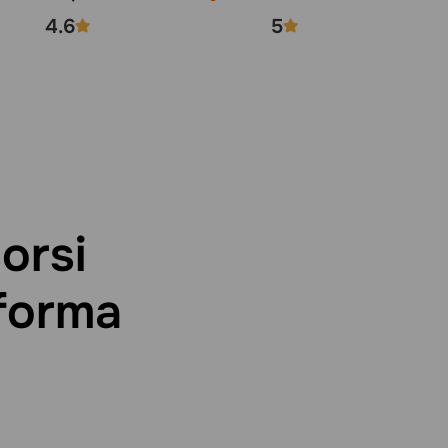
4.6
5
orsi
aforma