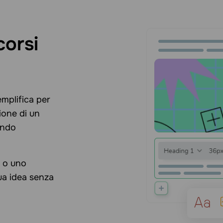
corsi
emplifica per
ione di un
ando
 o uno
tua idea senza