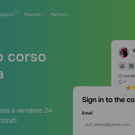
upport
Risorse
Partner
o corso
a
nizia a vendere 24
zzati.