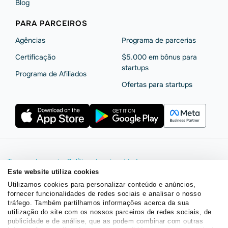
Blog
PARA PARCEIROS
Agências
Programa de parcerias
Сertificação
$5.000 em bônus para
startups
Programa de Afiliados
Ofertas para startups
Termos de serviço
Política de privacidade
Segurança e privacidade da SendPulse
Declaração de Cookie
Este website utiliza cookies
Acordo de processamento de dados
Utilizamos cookies para personalizar conteúdo e anúncios,
fornecer funcionalidades de redes sociais e analisar o nosso
Copyright © 2015 - 2026. SendPulse. Todos os direitos
tráfego. Também partilhamos informações acerca da sua
reservados.
utilização do site com os nossos parceiros de redes sociais, de
publicidade e de análise, que as podem combinar com outras