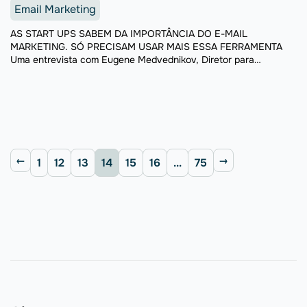
Email Marketing
AS START UPS SABEM DA IMPORTÂNCIA DO E-MAIL
MARKETING. SÓ PRECISAM USAR MAIS ESSA FERRAMENTA
Uma entrevista com Eugene Medvednikov, Diretor para
Mercados Internacionais do SendPulse Conte-nos um pouco
sobre SendPulse. Quando nasceu e ...
1
12
13
14
15
16
...
75