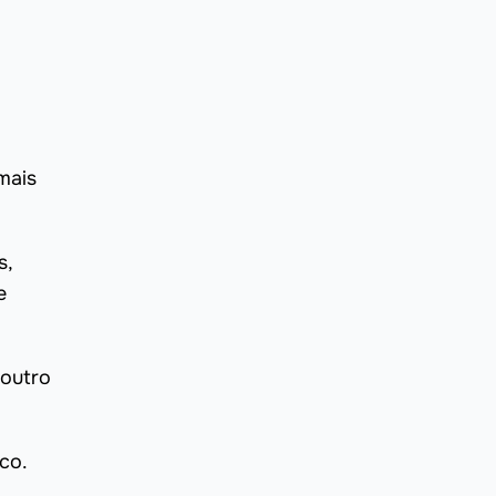
mais
s,
e
 outro
co.