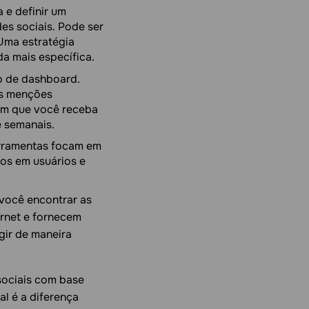
a e definir um
es sociais. Pode ser
Uma estratégia
a mais específica.
o de dashboard.
 as menções
em que você receba
e semanais.
erramentas focam em
os em usuários e
 você encontrar as
ernet e fornecem
gir de maneira
sociais com base
al é a diferença