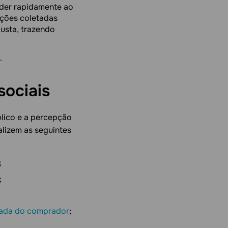
nder rapidamente ao
ações coletadas
usta, trazendo
.
sociais
lico e a percepção
lizem as seguintes
;
;
nada do comprador
;