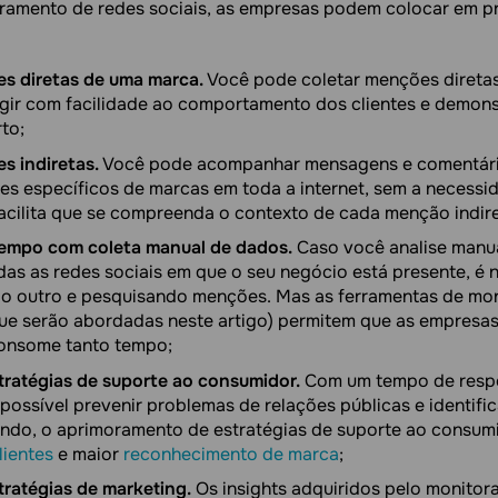
oramento de redes sociais, as empresas podem colocar em pr
es diretas de uma marca.
Você pode coletar menções direta
agir com facilidade ao comportamento dos clientes e demons
to;
s indiretas.
Você pode acompanhar mensagens e comentári
 específicos de marcas em toda a internet, sem a necessi
 facilita que se compreenda o contexto de cada menção indire
empo com coleta manual de dados.
Caso você analise manu
as as redes sociais em que o seu negócio está presente, é n
 o outro e pesquisando menções. Mas as ferramentas de mo
que serão abordadas neste artigo) permitem que as empresa
onsome tanto tempo;
tratégias de suporte ao consumidor.
Com um tempo de resp
 possível prevenir problemas de relações públicas e identifi
endo, o aprimoramento de estratégias de suporte ao consumi
lientes
e maior
reconhecimento de marca
;
tratégias de marketing.
Os insights adquiridos pelo monitor