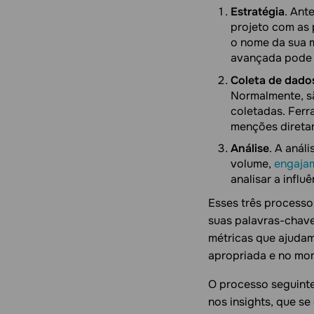
Estratégia
. Ant
projeto com as 
o nome da sua 
avançada pode e
Coleta de dado
Normalmente, sã
coletadas. Fer
menções diretam
Análise
. A anál
volume,
engaja
analisar a infl
Esses três processo
suas palavras-chave
métricas que ajudam
apropriada e no mo
O processo seguinte
nos insights, que se