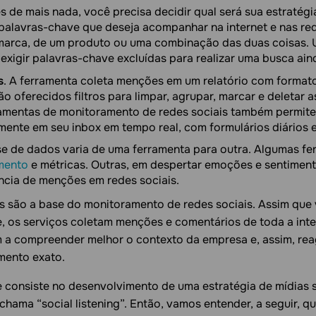
es de mais nada, você precisa decidir qual será sua estratégi
palavras-chave que deseja acompanhar na internet e nas red
marca, de um produto ou uma combinação das duas coisas. 
xigir palavras-chave excluídas para realizar uma busca aind
s
. A ferramenta coleta menções em um relatório com format
o oferecidos filtros para limpar, agrupar, marcar e deletar
ramentas de monitoramento de redes sociais também permit
ente em seu inbox em tempo real, com formulários diários 
ise de dados varia de uma ferramenta para outra. Algumas f
mento
e métricas. Outras, em despertar emoções e sentiment
uência de menções em redes sociais.
s são a base do monitoramento de redes sociais. Assim que
, os serviços coletam menções e comentários de toda a int
 a compreender melhor o contexto da empresa e, assim, rea
mento exato.
 consiste no desenvolvimento de uma estratégia de mídias 
 chama “social listening”. Então, vamos entender, a seguir, qu