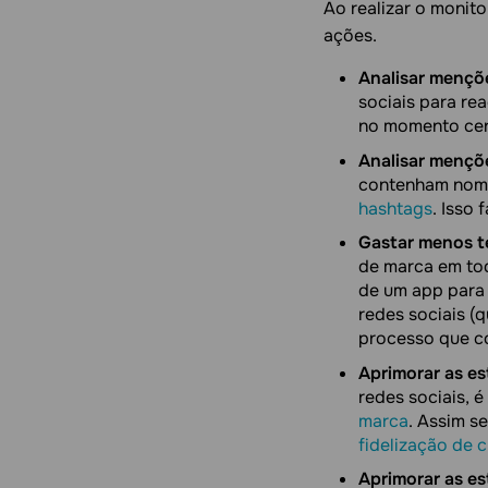
Ao realizar o monit
ações.
Analisar mençõ
sociais para re
no momento cer
Analisar mençõe
contenham nomes
hashtags
. Isso
Gastar menos t
de marca em tod
de um app para
redes sociais (
processo que c
Aprimorar as es
redes sociais, é
marca
. Assim s
fidelização de c
Aprimorar as es