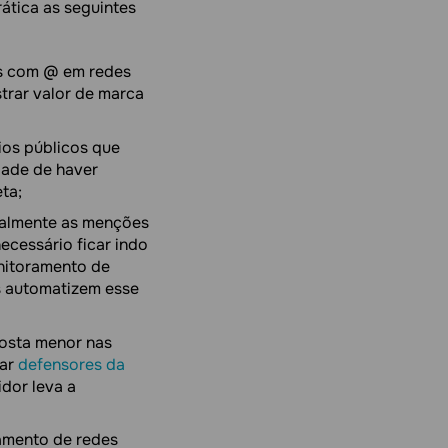
ática as seguintes
s com @ em redes
trar valor de marca
os públicos que
dade de haver
ta;
almente as menções
ecessário ficar indo
nitoramento de
s automatizem esse
osta menor nas
car
defensores da
dor leva a
amento de redes