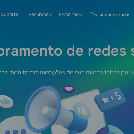
Suporte
Recursos
Parceiros
Falar com vendas
oramento de redes s
as monitoram menções de sua marca feitas por us