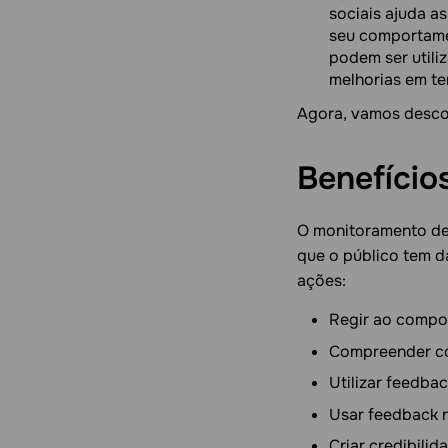
sociais ajuda a
seu comportamen
podem ser util
melhorias em te
Agora, vamos descob
Benefício
O monitoramento de 
que o público tem d
ações:
Regir ao compo
Compreender co
Utilizar feedba
Usar feedback 
Criar credibili