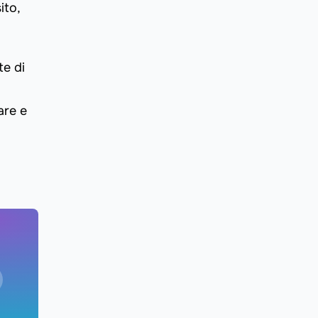
ito,
te di
are e