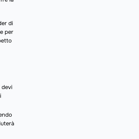
der di
e per
petto
i
 devi
i
uendo
iuterà