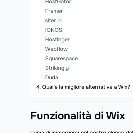
HostGator
Framer
siter.io
IONOS
Hostinger
Webflow
Squarespace
Strikingly
Duda
Qual’è la migliore alternativa a Wix?
Funzionalità di Wix
Prima di immergerci nel nostro elenco del