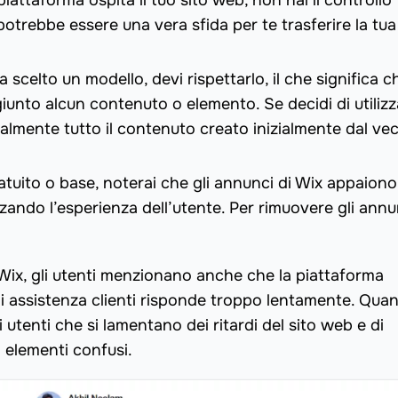
piattaforma ospita il tuo sito web, non hai il controllo
otrebbe essere una vera sfida per te trasferire la tua
a scelto un modello, devi rispettarlo, il che significa 
unto alcun contenuto o elemento. Se decidi di utiliz
ualmente tutto il contenuto creato inizialmente dal ve
atuito o base, noterai che gli annunci di Wix appaiono
zando l’esperienza dell’utente. Per rimuovere gli annu
di Wix, gli utenti menzionano anche che la piattaforma
i assistenza clienti risponde troppo lentamente. Qua
i utenti che si lamentano dei ritardi del sito web e di
 elementi confusi.