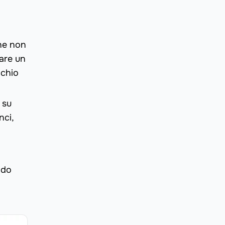
che non
zare un
cchio
 su
nci,
ndo