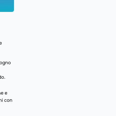
e
isogno
do.
ne e
ni con