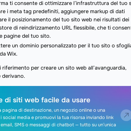
ma ti consente di ottimizzare l’infrastruttura del tuo s
re i meta tag predefiniti, aggiungere markup di dati
are il posizionamento del tuo sito web nei risultati dei
store di reindirizzamento URL flessibile, che ti consen
e pagine del tuo sito.
ere un dominio personalizzato per il tuo sito o sfogli
da Wix.
riferimento per creare un sito web all’avanguardia,
e derivano.
 di siti web facile da usare
a pagina di destinazione, un negozio online o una
 i social media e promuovi la tua risorsa inviando link
ite email, SMS o messaggi di chatbot — tutto su un’unica