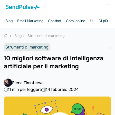
Blog
Email Marketing
Chatbot
Corsi online
Siti web
Di più ···
Mark
Blog
Strumenti di marketing
Strumenti di marketing
10 migliori software di intelligenza
artificiale per il marketing
Elena Timofeeva
11 min per leggere
14 febbraio 2024