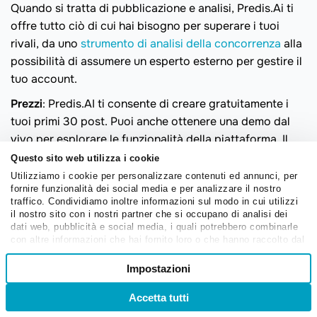
Quando si tratta di pubblicazione e analisi, Predis.Ai ti
offre tutto ciò di cui hai bisogno per superare i tuoi
rivali, da uno
strumento di analisi della concorrenza
alla
possibilità di assumere un esperto esterno per gestire il
tuo account.
Prezzi
: Predis.AI ti consente di creare gratuitamente i
tuoi primi 30 post. Puoi anche ottenere una demo dal
vivo per esplorare le funzionalità della piattaforma. Il
piano base ha un prezzo di 29 dollari al mese, fatturato
Questo sito web utilizza i cookie
mensilmente. Puoi anche acquistare componenti
Utilizziamo i cookie per personalizzare contenuti ed annunci, per
fornire funzionalità dei social media e per analizzare il nostro
aggiuntivi per qualsiasi piano.
traffico. Condividiamo inoltre informazioni sul modo in cui utilizzi
il nostro sito con i nostri partner che si occupano di analisi dei
dati web, pubblicità e social media, i quali potrebbero combinarle
Utilizza SendPulse per ottimizzare i
con altre informazioni che hai fornito loro o che hanno raccolto dal
tuoi sforzi di marketing
tuo utilizzo dei loro servizi.
Selezione
Impostazioni
Necessari
del
SendPulse
è una piattaforma completa di marketing e
consenso
Accetta tutti
Accedi
Registrati
automazione delle vendite progettata per migliorare le
Preferenze