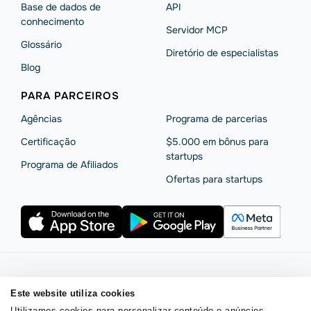
Base de dados de
API
conhecimento
Servidor MCP
Glossário
Diretório de especialistas
Blog
PARA PARCEIROS
Agências
Programa de parcerias
Сertificação
$5.000 em bônus para
startups
Programa de Afiliados
Ofertas para startups
Termos de serviço
Política de privacidade
Este website utiliza cookies
Segurança e privacidade da SendPulse
Declaração de Cookie
Utilizamos cookies para personalizar conteúdo e anúncios,