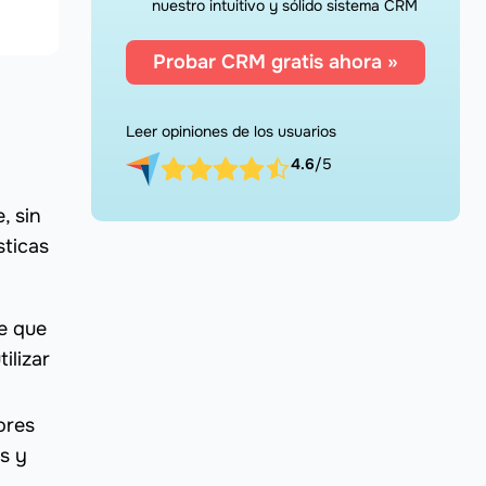
nuestro intuitivo y sólido sistema CRM
Probar CRM gratis ahora »
Leer opiniones de los usuarios
4.6
/5
, sin
sticas
e que
ilizar
ores
s y