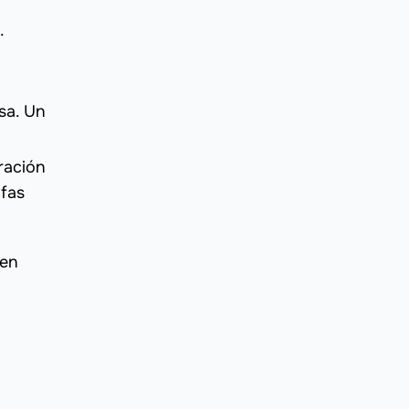
.
sa. Un
ración
ifas
 en