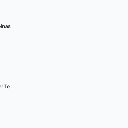
binas
e! Te