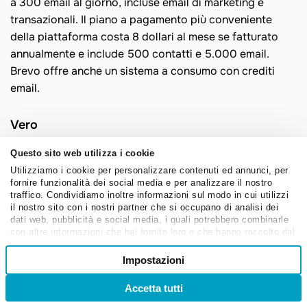
a 300 email al giorno, incluse email di marketing e
transazionali. Il piano a pagamento più conveniente
della piattaforma costa 8 dollari al mese se fatturato
annualmente e include 500 contatti e 5.000 email.
Brevo offre anche un sistema a consumo con crediti
email.
Vero
Vero
è un’altra alternativa a Moosend specializzata
Questo sito web utilizza i cookie
nell’email marketing comportamentale. Consente alle
Utilizziamo i cookie per personalizzare contenuti ed annunci, per
fornire funzionalità dei social media e per analizzare il nostro
aziende di inviare email personalizzate e notifiche push
traffico. Condividiamo inoltre informazioni sul modo in cui utilizzi
in base alle azioni e interazioni dell’utente. Con Vero
il nostro sito con i nostri partner che si occupano di analisi dei
puoi rivolgerti agli utenti a rischio di abbandono, creare
dati web, pubblicità e social media, i quali potrebbero combinarle
con altre informazioni che hai fornito loro o che hanno raccolto dal
e segmentare elenchi di utenti ed eseguire test A/B per
tuo utilizzo dei loro servizi.
Selezione
segmenti diversi.
Impostazioni
Necessari
del
La piattaforma offre anche strumenti di creazione e
consenso
Accetta tutti
Accedi
Registrati
progettazione di contenuti, tra cui un editor e modelli
Preferenze