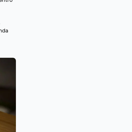
entro
.
inda