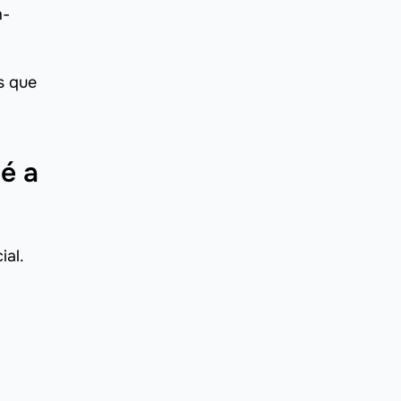
m-
s que
é a
ial.