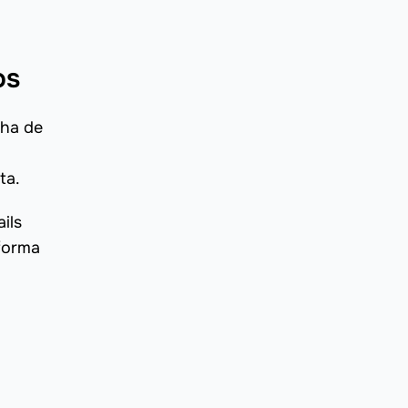
os
nha de
ta.
ils
aforma