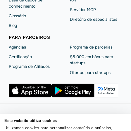
Base de dados de
API
conhecimento
Servidor MCP
Glossário
Diretório de especialistas
Blog
PARA PARCEIROS
Agências
Programa de parcerias
Сertificação
$5.000 em bônus para
startups
Programa de Afiliados
Ofertas para startups
Termos de serviço
Política de privacidade
Este website utiliza cookies
Segurança e privacidade da SendPulse
Declaração de Cookie
Utilizamos cookies para personalizar conteúdo e anúncios,
Acordo de processamento de dados