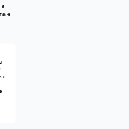
 a
ma e
na
m
eta
e