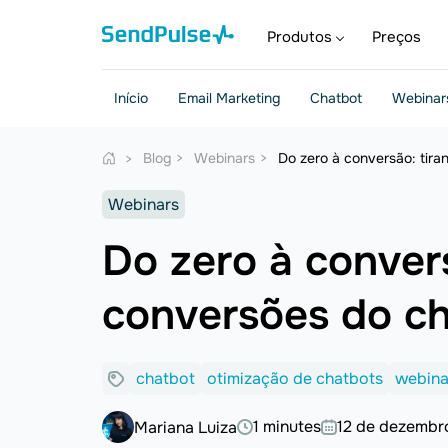
Produtos
Preços
Início
Email Marketing
Chatbot
Webinar
Blog
Webinars
Do zero à conversão: tira
Webinars
Do zero à conver
conversões do c
chatbot
otimização de chatbots
webina
1 minutes
12 de dezembr
Mariana Luiza