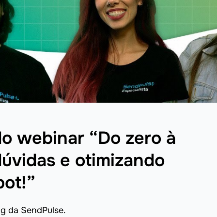
do webinar “Do zero à
dúvidas e otimizando
bot!”
ng da SendPulse.