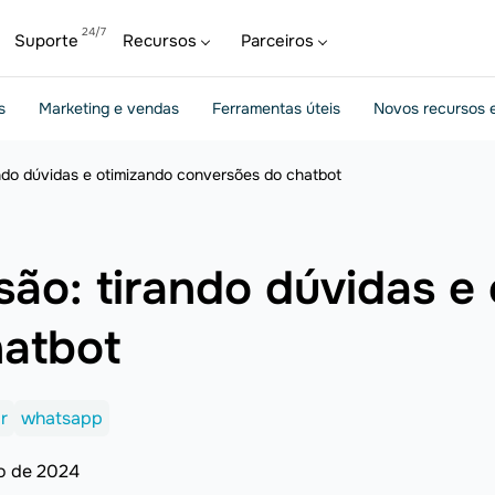
Suporte
Recursos
Parceiros
s
Marketing e vendas
Ferramentas úteis
Novos recursos e
ndo dúvidas e otimizando conversões do chatbot
são: tirando dúvidas e
hatbot
r
whatsapp
o de 2024