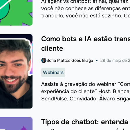
AI agent vs chatbot: afinal, qual fa
você não conhece as diferenças ent
tranquilo, você não está sozinho. Co
Como bots e IA estão tran
cliente
Sofia Mattos Goes Braga
29 de maio de 
Webinars
Assista à gravação do webinar “Com
experiência do cliente” Host: Bianc
SendPulse. Convidado: Álvaro Briga
SendPulse. Tópicos ...
Tipos de chatbot: entenda 