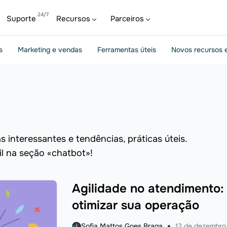
Suporte
Recursos
Parceiros
s
Marketing e vendas
Ferramentas úteis
Novos recursos e
 interessantes e tendências, práticas úteis.
il na seção «chatbot»!
Agilidade no atendimento:
otimizar sua operação
Sofia Mattos Goes Braga
12 de dezembro