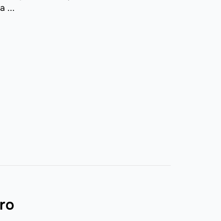
 ...
ro