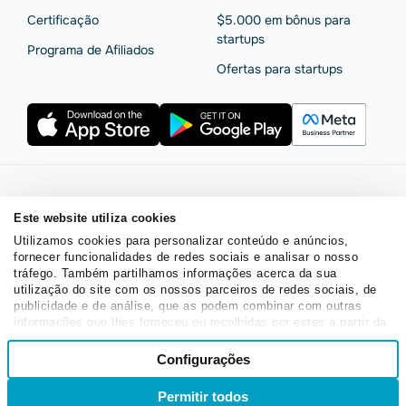
Сertificação
$5.000 em bônus para
startups
Programa de Afiliados
Ofertas para startups
Termos de serviço
Política de privacidade
Este website utiliza cookies
Segurança e privacidade da SendPulse
Declaração de Cookie
Utilizamos cookies para personalizar conteúdo e anúncios,
Acordo de processamento de dados
fornecer funcionalidades de redes sociais e analisar o nosso
Copyright © 2015 - 2026. SendPulse. Todos os direitos
tráfego. Também partilhamos informações acerca da sua
utilização do site com os nossos parceiros de redes sociais, de
reservados.
publicidade e de análise, que as podem combinar com outras
informações que lhes forneceu ou recolhidas por estes a partir da
sua utilização dos respetivos serviços.
Seleção
Configurações
Necessários
de
consentimento
Permitir todos
Entrar
Inscrever-se