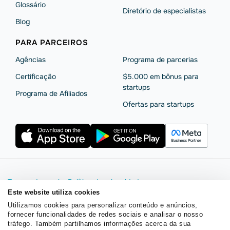
Glossário
Diretório de especialistas
Blog
PARA PARCEIROS
Agências
Programa de parcerias
Сertificação
$5.000 em bônus para
startups
Programa de Afiliados
Ofertas para startups
Termos de serviço
Política de privacidade
Segurança e privacidade da SendPulse
Declaração de Cookie
Este website utiliza cookies
Acordo de processamento de dados
Utilizamos cookies para personalizar conteúdo e anúncios,
fornecer funcionalidades de redes sociais e analisar o nosso
Copyright © 2015 - 2026. SendPulse. Todos os direitos
tráfego. Também partilhamos informações acerca da sua