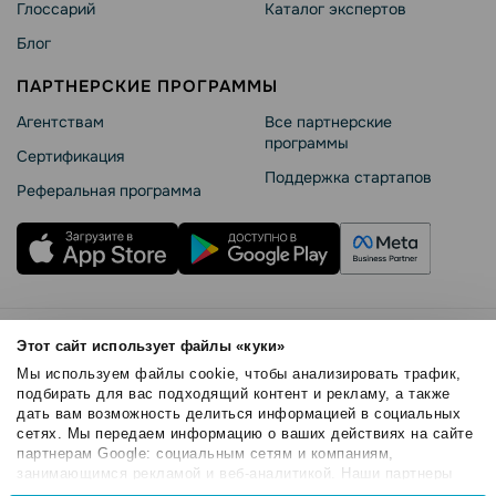
Глоссарий
Каталог экспертов
Блог
ПАРТНЕРСКИЕ ПРОГРАММЫ
Агентствам
Все партнерские
программы
Сертификация
Поддержка стартапов
Реферальная программа
Правила использования
Этот сайт использует файлы «куки»
Безопасность SendPulse
Мы используем файлы cookie, чтобы анализировать трафик,
Политика конфиденциальности
подбирать для вас подходящий контент и рекламу, а также
дать вам возможность делиться информацией в социальных
Политика Cookies
сетях. Мы передаем информацию о ваших действиях на сайте
© 2015 - 2026. SendPulse Inc. Все права защищены
партнерам Google: социальным сетям и компаниям,
занимающимся рекламой и веб-аналитикой. Наши партнеры
могут комбинировать эти сведения с предоставленной вами