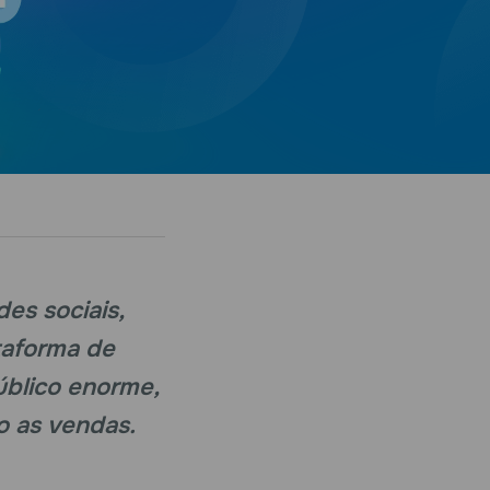
es sociais,
taforma de
úblico enorme,
 as vendas.