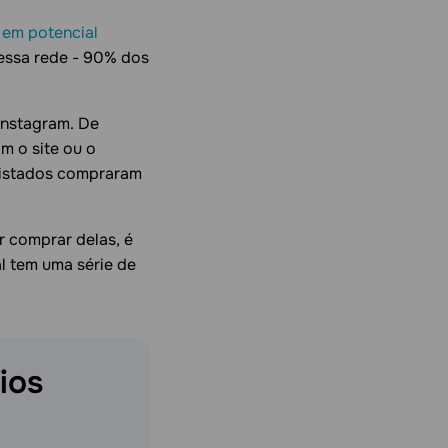
s em potencial
essa rede - 90% dos
Instagram. De
m o site ou o
evistados compraram
r comprar delas, é
l tem uma série de
ios