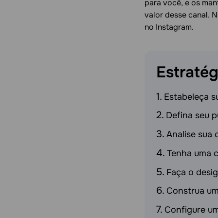
para você, e os man
valor desse canal. 
no Instagram.
Estraté
Estabeleça s
Defina seu p
Analise sua 
Tenha uma c
Faça o desi
Construa um
Configure um