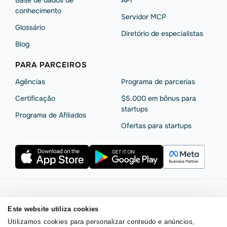
Base de dados de
API
conhecimento
Servidor MCP
Glossário
Diretório de especialistas
Blog
PARA PARCEIROS
Agências
Programa de parcerias
Сertificação
$5.000 em bônus para
startups
Programa de Afiliados
Ofertas para startups
Termos de serviço
Política de privacidade
Este website utiliza cookies
Segurança e privacidade da SendPulse
Declaração de Cookie
Utilizamos cookies para personalizar conteúdo e anúncios,
Acordo de processamento de dados