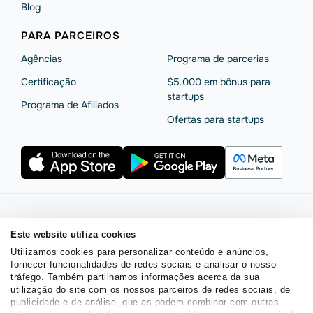
Blog
PARA PARCEIROS
Agências
Programa de parcerias
Сertificação
$5.000 em bônus para
startups
Programa de Afiliados
Ofertas para startups
Termos de serviço
Política de privacidade
Este website utiliza cookies
Segurança e privacidade da SendPulse
Declaração de Cookie
Utilizamos cookies para personalizar conteúdo e anúncios,
Acordo de processamento de dados
fornecer funcionalidades de redes sociais e analisar o nosso
Copyright © 2015 - 2026. SendPulse. Todos os direitos
tráfego. Também partilhamos informações acerca da sua
utilização do site com os nossos parceiros de redes sociais, de
reservados.
publicidade e de análise, que as podem combinar com outras