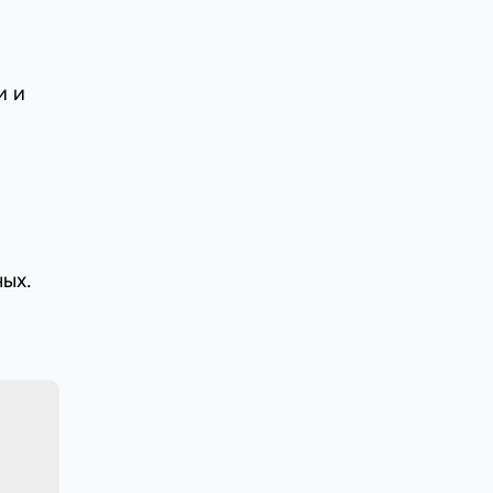
и и
ых.