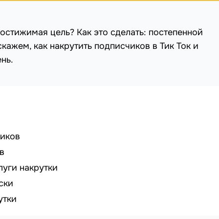
остижимая цель? Как это сделать: постепенной
кажем, как накрутить подписчиков в Тик Ток и
нь.
чиков
в
луги накрутки
ски
утки