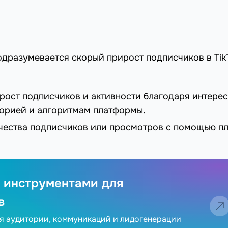
подразумевается скорый прирост подписчиков в Tik
 рост подписчиков и активности благодаря интере
торией и алгоритмам платформы.
чества подписчиков или просмотров с помощью п
 инструментами для
в
ия аудитории, коммуникаций и лидогенерации