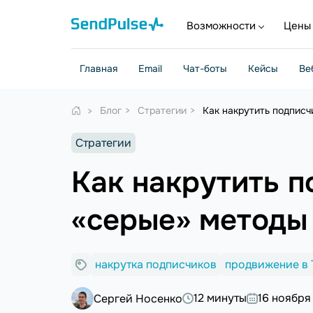
Возможности
Цены
Главная
Email
Чат-боты
Кейсы
Ве
Блог
Стратегии
Как накрутить подписч
Стратегии
Как накрутить п
«серые» методы
накрутка подписчиков
продвижение в 
12 минуты
16 ноября
Сергей Носенко