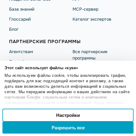
База знаний
MCP-сервер
Глоссарий
Каталог экспертов
Блог
ПАРТНЕРСКИЕ ПРОГРАММЫ
Агентствам
Все партнерские
программы
Сертификация
Поддержка стартапов
Этот сайт использует файлы «куки»
Реферальная программа
Мы используем файлы cookie, чтобы анализировать трафик,
подбирать для вас подходящий контент и рекламу, а также
дать вам возможность делиться информацией в социальных
сетях. Мы передаем информацию о ваших действиях на сайте
партнерам Google: социальным сетям и компаниям,
занимающимся рекламой и веб-аналитикой. Наши партнеры
могут комбинировать эти сведения с предоставленной вами
Выбор
информацией, а также данными, которые они получили при
Правила использования
Безопасность SendPulse
Настройки
Необходимые
согласия
использовании вами их сервисов.
Политика конфиденциальности
Политика Cookies
Разрешить все
Войти
Регистрация
© 2015 - 2026. SendPulse Inc. Все права защищены.
Настроечные