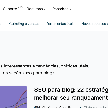
Suporte
Recursos
Parceiros
s
Marketing e vendas
Ferramentas úteis
Novos recursos e
 interessantes e tendências, práticas úteis.
il na seção «seo para blog»!
SEO para blog: 22 estraté
melhorar seu ranqueament
Sofia Mattos Goes Braga
27 de novembro