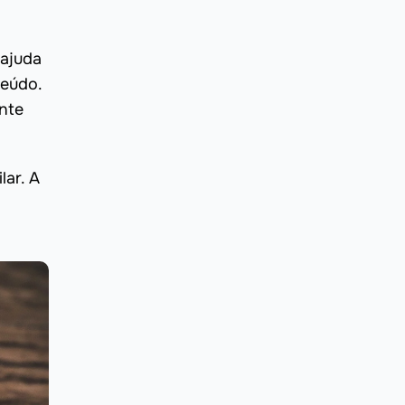
 ajuda
teúdo.
nte
lar. A