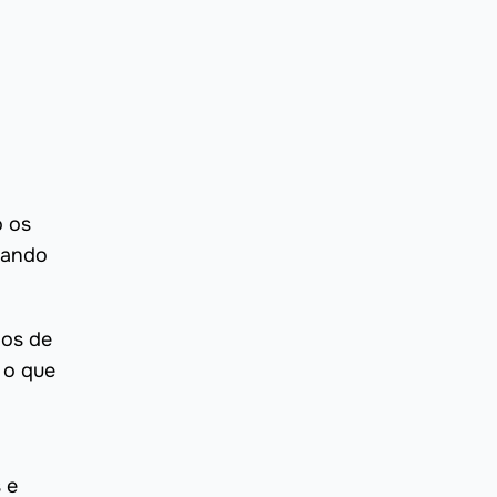
o os
lando
pos de
 o que
 e