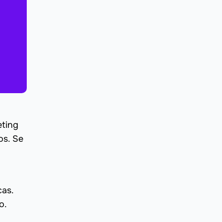
eting
os. Se
cas.
o.