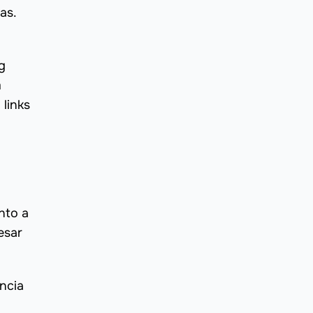
as.
g
m
 links
nto a
esar
ncia