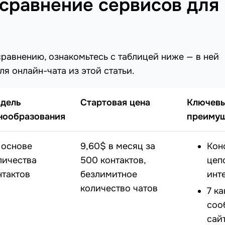
 сравнение сервисов для
равнению, ознакомьтесь с таблицей ниже — в ней
я онлайн-чата из этой статьи.
дель
Стартовая цена
Ключев
нообразования
преимущ
 основе
9,60$ в месяц за
Кон
личества
500 контактов,
цеп
нтактов
безлимитное
инт
количество чатов
7 к
соо
сайт