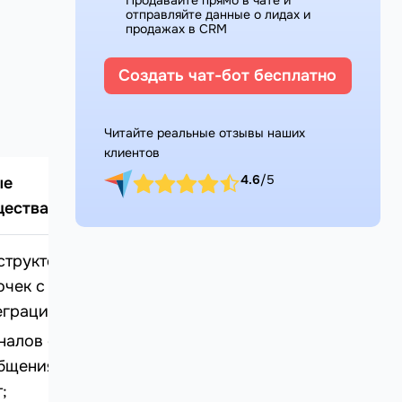
отправляйте данные о лидах и
продажах в CRM
Создать чат-бот бесплатно
Читайте реальные отзывы наших
клиентов
4.6
/5
ые
ества
структор ИИ-
очек с
еграцией LLM;
аналов обмена
бщениями +
;