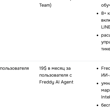
Team)
обу
8+ 
вкл
LINE
рас
упр
тик
 пользователя
19$ в месяц за
Fre
пользователя с
ИИ-
Freddy AI Agent
умн
мар
Inte
бес