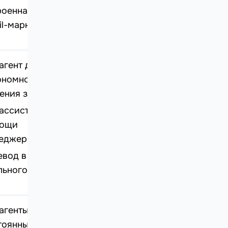
роенная CRM и
il-маркетинг
агент для
ономного
ения запросов;
ассистент для
ощи
еджерам;
евод в режиме
льного времени
агенты с
тоянным