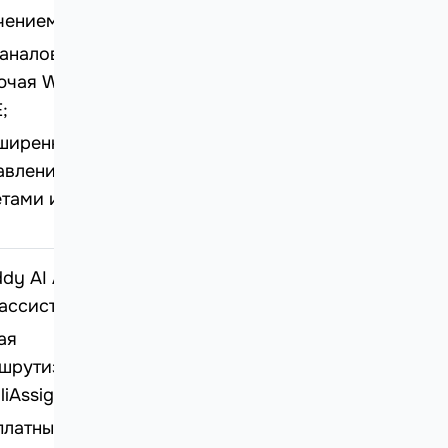
чением;
каналов,
ючая WeChat и
;
ширенное
авление
етами и SLA
ddy AI Agent +
ассистент;
ая
шрутизация
lliAssign;
платный тариф