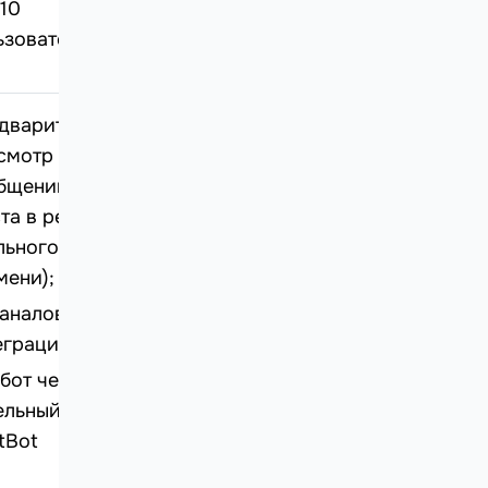
 10
ьзователей
дварительный
смотр
бщений (набор
ста в режиме
льного
мени);
каналов через
еграции;
-бот через
ельный продукт
tBot