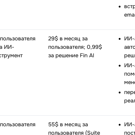
вст
ema
 пользователя
29$ в месяц за
ИИ-
за ИИ-
пользователя; 0,99$
авт
струмент
за решение Fin AI
реш
ИИ-
пом
мен
пер
реа
 пользователя
55$ в месяц за
ИИ-
пользователя (Suite
пос