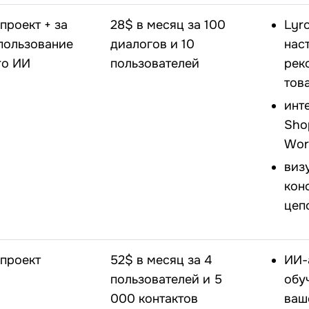
 проект + за
28$ в месяц за 100
Lyr
пользование
диалогов и 10
нас
ro ИИ
пользователей
рек
тов
инт
Sho
Wor
виз
кон
цеп
 проект
52$ в месяц за 4
ИИ-
пользователей и 5
обу
000 контактов
ваш