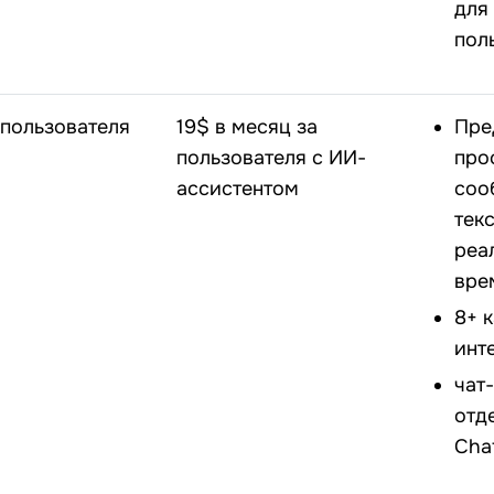
для
пол
 пользователя
19$ в месяц за
Пре
пользователя с ИИ-
про
ассистентом
соо
тек
реа
вре
8+ 
инт
чат
отд
Cha