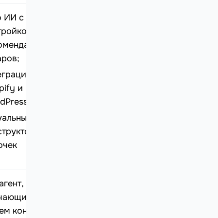
o ИИ с
тройкой и
омендациями
аров;
еграция с
pify и
dPress;
уальный
структор
очек
агент,
чающийся на
ем контенте;