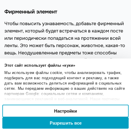
Фирменный элемент
Чтобы повысить узнаваемость, добавьте фирменный
элемент, который будет встречаться в каждом посте
или периодически попадаться на протяжении всей
ленты. Это может быть персонаж, животное, какая-то
вещь. Неодушевленные предметы тоже способны
стать персонажами — дело за вашей фантазией.
Этот сайт использует файлы «куки»
Мы используем файлы cookie, чтобы анализировать трафик,
Иллюстрации
подбирать для вас подходящий контент и рекламу, а также
дать вам возможность делиться информацией в социальных
Некоторые аккаунты полностью состоят из
сетях. Мы передаем информацию о ваших действиях на сайте
партнерам Google: социальным сетям и компаниям,
иллюстраций, в других ими разбавляют обычные
занимающимся рекламой и веб-аналитикой. Наши партнеры
фотографии.
могут комбинировать эти сведения с предоставленной вами
Выбор
информацией, а также данными, которые они получили при
Настройки
Необходимые
Иллюстрации позволяют выразить эмоцию, привлечь
согласия
использовании вами их сервисов.
внимание, воплотить идею, которую не получается
Разрешить все
Войти
Регистрация
передать через фотографии.
Настроечные