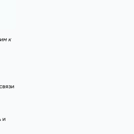
им к
 связи
A и