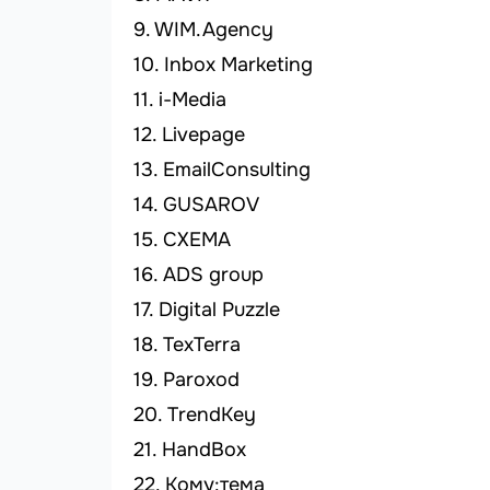
WIM.Agency
Inbox Marketing
i-Media
Livepage
EmailConsulting
GUSAROV
СХЕМА
ADS group
Digital Puzzle
TexTerra
Paroxod
TrendKey
HandBox
Кому:тема_