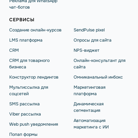
Реклама для WhatsApp
чат-ботов
СЕРВИСЫ
Создание онлайн-курсов
SendPulse pixel
LMS платформа
Опросы для сайта
CRM
NPS-виджет
CRM для товарного
Онлайн-консультант для
бизнеса
сайта
Конструктор лендингов
Омниканальный инбокс
Мультиссылка для
Маркетинговая
соцсетей
платформа
SMS рассылка
Динамическая
сегментация
Viber рассылка
Автоматизация
Web push уведомления
маркетинга с ИИ
Попап формы