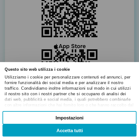
App Store
Questo sito web utilizza i cookie
Utilizziamo i cookie per personalizzare contenuti ed annunci, per
fornire funzionalità dei social media e per analizzare il nostro
traffico. Condividiamo inoltre informazioni sul modo in cui utilizzi
il nostro sito con i nostri partner che si occupano di analisi dei
dati web, pubblicità e social media, i quali potrebbero combinarle
con altre informazioni che hai fornito loro o che hanno raccolto dal
tuo utilizzo dei loro servizi.
Selezione
Google Play
Impostazioni
Necessari
del
consenso
Accetta tutti
Preferenze